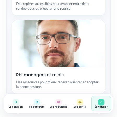
Des repères accessibles pour avancer entre deux
rendez-vous ou préparer une reprise.
RH, managers et relais
Des ressources pour mieux repérer, orienter et adopter
la bonne posture.
01
02
03
04
↗
La solution
Le parcours
Les résultats
Les tarifs
Échanger