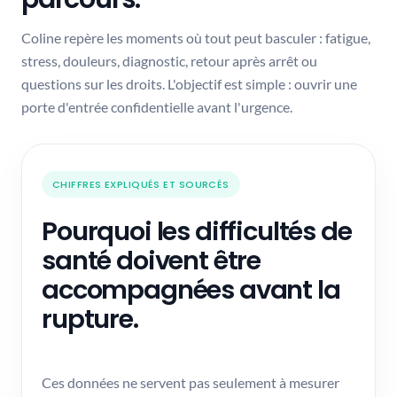
Auto-évaluations et repères
Coline repère les moments où tout peut basculer : fatigue,
Être accompagné
2
stress, douleurs, diagnostic, retour après arrêt ou
Experts, séances et orientation
questions sur les droits. L'objectif est simple : ouvrir une
Agir au travail
3
porte d'entrée confidentielle avant l'urgence.
Ressources, outils et relais
Ressource
Comprendre la RQTH
CHIFFRES EXPLIQUÉS ET SOURCÉS
Pourquoi les difficultés de
Exercice
Cohérence cardiaque
santé doivent être
accompagnées avant la
Suivi
rupture.
Humeur et fatigue
Ces données ne servent pas seulement à mesurer