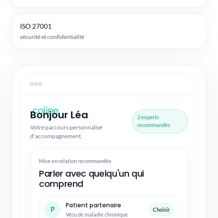
ISO 27001
sécurité et confidentialité
coline.
Bonjour Léa
2 experts
recommandés
Votre parcours personnalisé
d'accompagnement.
Mise en relation recommandée
Parler avec quelqu'un qui
comprend
Patient partenaire
P
Choisir
Vécu de maladie chronique