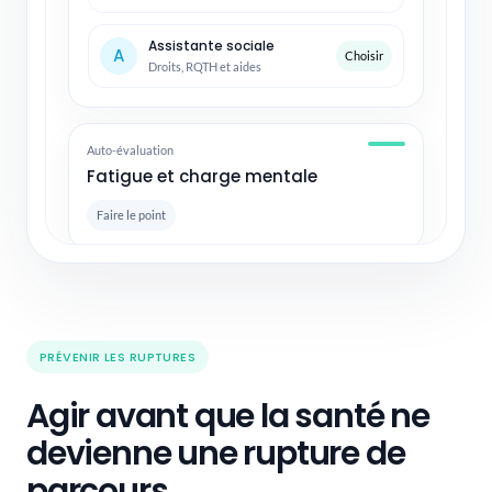
Assistante sociale
A
Choisir
Droits, RQTH et aides
Auto-évaluation
Fatigue et charge mentale
Faire le point
Vidéo d'expert
Retour au travail après un arrêt
PRÉVENIR LES RUPTURES
6 min
Agir avant que la santé ne
Votre parcours
3 étapes
devienne une rupture de
parcours.
Comprendre
1