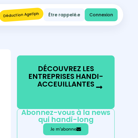
Déduction Agefiph
Être rappelé.e
Connexion
DÉCOUVREZ LES
ENTREPRISES HANDI-
ACCEUILLANTES
Abonnez-vous à la news
qui handi-long
Je m'abonne