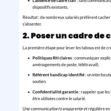
L’absence de cadre clair
: sans communication
dispositifs existants.
Résultat : de nombreux salariés préfèrent cacher l
s’absenter.
2. Poser un cadre de 
La première étape pour lever les tabous est de c
Politiques RH claires
: communiquer explici
aménagements de poste, télétravail).
Référent handicap identifié
: un interlocut
soutien.
Confidentialité garantie
: rappeler que les
être utilisées contre le salarié.
Une communication transparente et régulière en i