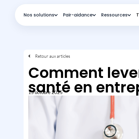
Nos solutions
Pair-aidance
Ressources
T
Retour aux articles
Comment lever 
santé en entrep
15 octobre 2025