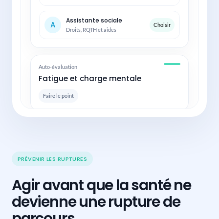
Assistante sociale
A
Choisir
Droits, RQTH et aides
Auto-évaluation
Fatigue et charge mentale
Faire le point
Vidéo d'expert
Retour au travail après un arrêt
PRÉVENIR LES RUPTURES
6 min
Agir avant que la santé ne
Votre parcours
3 étapes
devienne une rupture de
parcours.
Comprendre
1