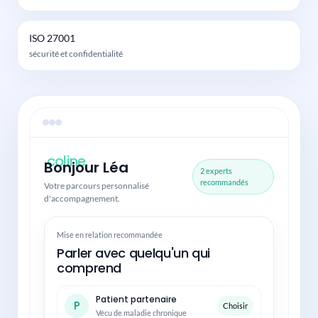
ISO 27001
sécurité et confidentialité
coline.
Bonjour Léa
2 experts
recommandés
Votre parcours personnalisé
d'accompagnement.
Mise en relation recommandée
Parler avec quelqu'un qui
comprend
Patient partenaire
P
Choisir
Vécu de maladie chronique