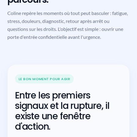
Auto-évaluations et repères
Coline repère les moments où tout peut basculer : fatigue,
Être accompagné
2
stress, douleurs, diagnostic, retour après arrêt ou
Experts, séances et orientation
questions sur les droits. L'objectif est simple : ouvrir une
Agir au travail
3
porte d'entrée confidentielle avant l'urgence.
Ressources, outils et relais
Ressource
Comprendre la RQTH
Exercice
LE BON MOMENT POUR AGIR
Cohérence cardiaque
Entre les premiers
Suivi
signaux et la rupture, il
Humeur et fatigue
existe une fenêtre
d'action.