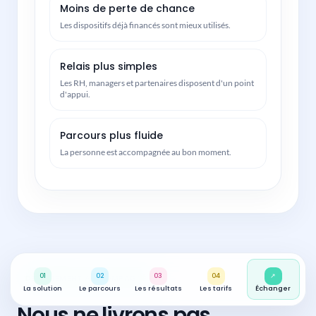
Moins de perte de chance
Les dispositifs déjà financés sont mieux utilisés.
Relais plus simples
Les RH, managers et partenaires disposent d'un point
d'appui.
Parcours plus fluide
La personne est accompagnée au bon moment.
01
02
03
04
↗
DÉPLOIEMENT ACCOMPAGNÉ
La solution
Le parcours
Les résultats
Les tarifs
Échanger
Nous ne livrons pas