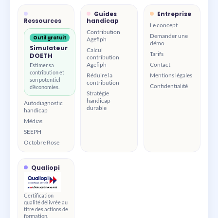
Guides
Entreprise
Ressources
handicap
Le concept
Contribution
Demander une
Outil gratuit
Agefiph
démo
Simulateur
Calcul
Tarifs
DOETH
contribution
Agefiph
Contact
Estimer sa
contribution et
Réduire la
Mentions légales
son potentiel
contribution
Confidentialité
d’économies.
Stratégie
handicap
Autodiagnostic
durable
handicap
Médias
SEEPH
Octobre Rose
Qualiopi
Certification
qualité délivrée au
titre des actions de
formation.