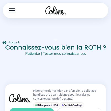
Accueil
Connaissez-vous bien la RQTH ?
Patient.e
|
Tester mes connaissances
Plateforme de maintien dans l’emploi, de pilotage
handicap et de pair-aidance pour les salariés
concernés par un défi de santé.
Hébergement HDS
Certifié Qualiopi