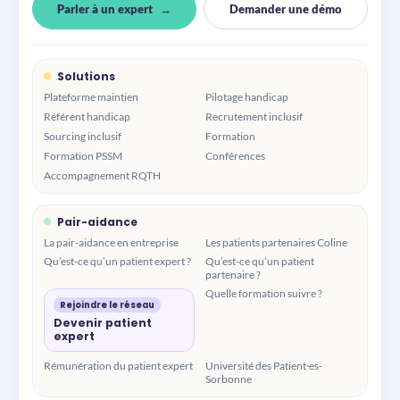
Parler à un expert
Demander une démo
Solutions
Plateforme maintien
Pilotage handicap
Référent handicap
Recrutement inclusif
Sourcing inclusif
Formation
Formation PSSM
Conférences
Accompagnement RQTH
Pair-aidance
La pair-aidance en entreprise
Les patients partenaires Coline
Qu’est-ce qu’un patient expert ?
Qu’est-ce qu’un patient
partenaire ?
Quelle formation suivre ?
Rejoindre le réseau
Devenir patient
expert
Rémunération du patient expert
Université des Patient·es-
Sorbonne