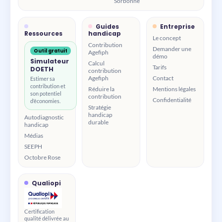
Sorbonne
Guides
Entreprise
Ressources
handicap
Le concept
Contribution
Demander une
Outil gratuit
Agefiph
démo
Simulateur
Calcul
Tarifs
DOETH
contribution
Agefiph
Contact
Estimer sa
contribution et
Réduire la
Mentions légales
son potentiel
contribution
Confidentialité
d’économies.
Stratégie
handicap
Autodiagnostic
durable
handicap
Médias
SEEPH
Octobre Rose
Qualiopi
Certification
qualité délivrée au