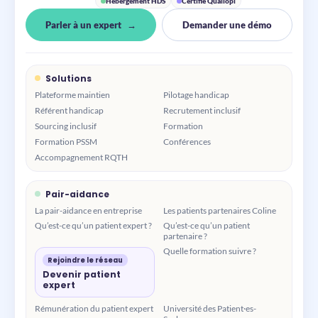
Hébergement HDS
Certifié Qualiopi
Parler à un expert
Demander une démo
Solutions
Plateforme maintien
Pilotage handicap
Référent handicap
Recrutement inclusif
Sourcing inclusif
Formation
Formation PSSM
Conférences
Accompagnement RQTH
Pair-aidance
La pair-aidance en entreprise
Les patients partenaires Coline
Qu’est-ce qu’un patient expert ?
Qu’est-ce qu’un patient
partenaire ?
Quelle formation suivre ?
Rejoindre le réseau
Devenir patient
expert
Rémunération du patient expert
Université des Patient·es-