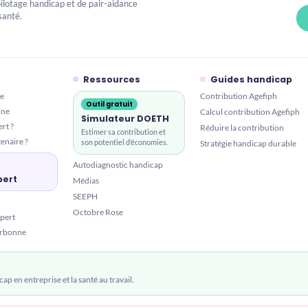
pilotage handicap et de pair-aidance
santé.
Ressources
Guides handicap
se
Contribution Agefiph
Outil gratuit
ine
Calcul contribution Agefiph
Simulateur DOETH
rt ?
Réduire la contribution
Estimer sa contribution et
enaire ?
son potentiel d’économies.
Stratégie handicap durable
Autodiagnostic handicap
pert
Médias
SEEPH
Octobre Rose
pert
Sorbonne
ap en entreprise et la santé au travail.