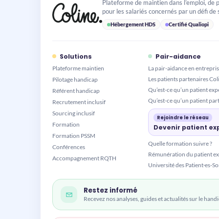
Plateforme de maintien dans l’emploi, de 
pour les salariés concernés par un défi de 
Hébergement HDS
Certifié Qualiopi
Solutions
Pair-aidance
Plateforme maintien
La pair-aidance en entrepri
Les patients partenaires Col
Pilotage handicap
Qu’est-ce qu’un patient expe
Référent handicap
Qu’est-ce qu’un patient part
Recrutement inclusif
Sourcing inclusif
Rejoindre le réseau
Formation
Devenir patient ex
Formation PSSM
Quelle formation suivre ?
Conférences
Rémunération du patient ex
Accompagnement RQTH
Université des Patient·es-
Restez informé
Recevez nos analyses, guides et actualités sur le handic