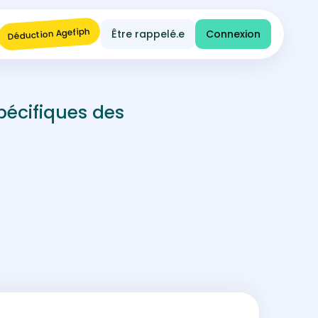
Déduction Agefiph
Être rappelé.e
Connexion
pécifiques des