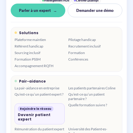
Hébergement HDS
Certifié Qualiopi
Parler à un expert
Demander une démo
Solutions
Plateforme maintien
Pilotage handicap
Référent handicap
Recrutement inclusif
Sourcing inclusif
Formation
Formation PSSM
Conférences
Accompagnement RQTH
Pair-aidance
La pair-aidance en entreprise
Les patients partenaires Coline
Qu’est-ce qu’un patient expert ?
Qu’est-ce qu’un patient
partenaire ?
Quelle formation suivre ?
Rejoindre le réseau
Devenir patient
expert
Rémunération du patient expert
Université des Patient·es-