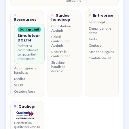
Sorbonne
Guides
Entreprise
Ressources
handicap
Le concept
Contribution
Demander une
Outil gratuit
Agefiph
démo
Simulateur
Calcul
Tarifs
DOETH
contribution
Agefiph
Contact
Estimer sa
contribution et
Réduire la
Mentions légales
son potentiel
contribution
Confidentialité
d’économies.
Stratégie
handicap
Autodiagnostic
durable
handicap
Médias
SEEPH
Octobre Rose
Qualiopi
Certification
qualité délivrée au