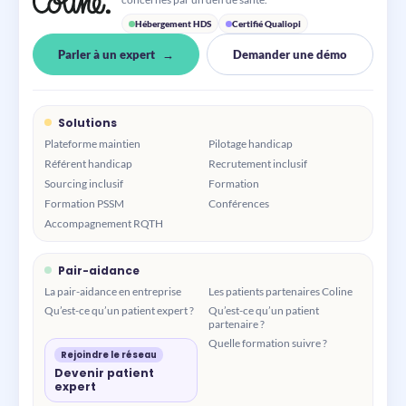
Hébergement HDS
Certifié Qualiopi
Parler à un expert
Demander une démo
Solutions
Plateforme maintien
Pilotage handicap
Référent handicap
Recrutement inclusif
Sourcing inclusif
Formation
Formation PSSM
Conférences
Accompagnement RQTH
Pair-aidance
La pair-aidance en entreprise
Les patients partenaires Coline
Qu’est-ce qu’un patient expert ?
Qu’est-ce qu’un patient
partenaire ?
Quelle formation suivre ?
Rejoindre le réseau
Devenir patient
expert