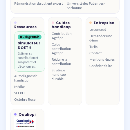
Rémunération du patient expert
Université des Patient·es-
Sorbonne
Guides
Entreprise
Ressources
handicap
Le concept
Contribution
Demander une
Outil gratuit
Agefiph
démo
Simulateur
Calcul
Tarifs
DOETH
contribution
Agefiph
Contact
Estimer sa
contribution et
Réduire la
Mentions légales
son potentiel
contribution
Confidentialité
d’économies.
Stratégie
handicap
Autodiagnostic
durable
handicap
Médias
SEEPH
Octobre Rose
Qualiopi