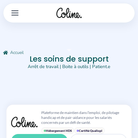
Accueil
Les soins de support
Arrêt de travail
|
Boite à outils
|
Patient.e
Plateforme de maintien dans l’emploi, de pilotage
handicap et de pair-aidance pour les salariés
concernés par un défi de santé.
Hébergement HDS
Certifié Qualiopi