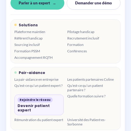
Parler à un expert
Demander une démo
Solutions
Plateforme maintien
Pilotage handicap
Référent handicap
Recrutement inclusif
Sourcing inclusif
Formation
Formation PSSM
Conférences
Accompagnement RQTH
Pair-aidance
La pair-aidance en entreprise
Les patients partenaires Coline
Qu’est-ce qu’un patient expert ?
Qu’est-ce qu’un patient
partenaire ?
Quelle formation suivre ?
Rejoindre le réseau
Devenir patient
expert
Rémunération du patient expert
Université des Patient·es-
Sorbonne