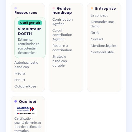
Guides
Entreprise
Ressources
handicap
Le concept
Contribution
Demander une
Outil gratuit
Agefiph
démo
Simulateur
Calcul
Tarifs
DOETH
contribution
Agefiph
Contact
Estimer sa
contribution et
Réduire la
Mentions légales
son potentiel
contribution
Confidentialité
d’économies.
Stratégie
handicap
Autodiagnostic
durable
handicap
Médias
SEEPH
Octobre Rose
Qualiopi
Certification
qualité délivrée au
titre des actions de
formation.